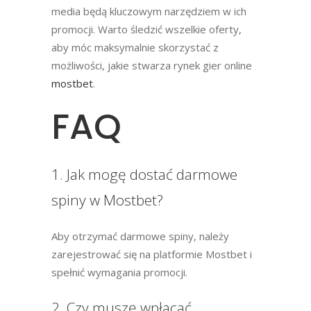
media będą kluczowym narzędziem w ich
promocji. Warto śledzić wszelkie oferty,
aby móc maksymalnie skorzystać z
możliwości, jakie stwarza rynek gier online
mostbet
.
FAQ
1. Jak mogę dostać darmowe
spiny w Mostbet?
Aby otrzymać darmowe spiny, należy
zarejestrować się na platformie Mostbet i
spełnić wymagania promocji.
2. Czy muszę wpłacać