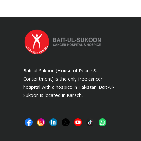
Bait-ul-Sukoon (House of Peace &
Contentment) is the only free cancer
hospital with a hospice in Pakistan. Bait-ul-
Sukoon is located in Karachi.