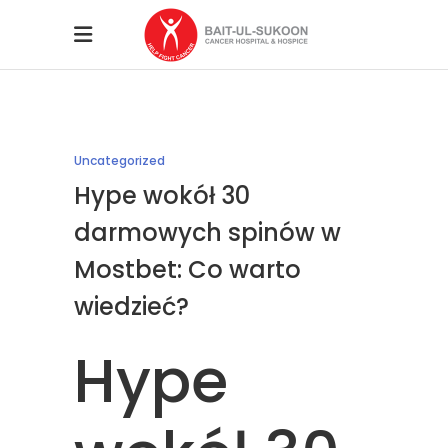
Uncategorized
Hype wokół 30
darmowych spinów w
Mostbet: Co warto
wiedzieć?
Hype