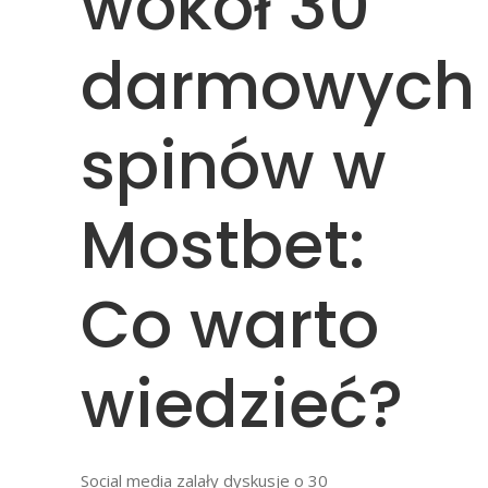
wokół 30
darmowych
spinów w
Mostbet:
Co warto
wiedzieć?
Social media zalały dyskusje o 30