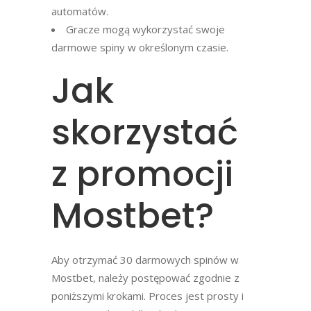
automatów.
Gracze mogą wykorzystać swoje
darmowe spiny w określonym czasie.
Jak
skorzystać
z promocji
Mostbet?
Aby otrzymać 30 darmowych spinów w
Mostbet, należy postępować zgodnie z
poniższymi krokami. Proces jest prosty i