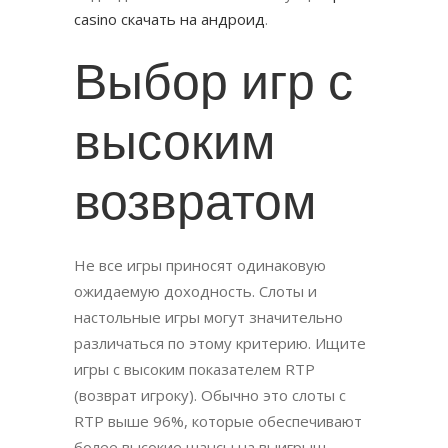
casino скачать на андроид
.
Выбор игр с
высоким
возвратом
Не все игры приносят одинаковую
ожидаемую доходность. Слоты и
настольные игры могут значительно
различаться по этому критерию. Ищите
игры с высоким показателем RTP
(возврат игроку). Обычно это слоты с
RTP выше 96%, которые обеспечивают
более высокие шансы на выигрыш.