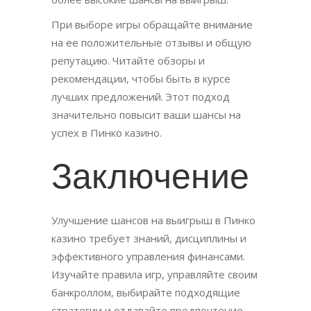
При выборе игры обращайте внимание
на ее положительные отзывы и общую
репутацию. Читайте обзоры и
рекомендации, чтобы быть в курсе
лучших предложений. Этот подход
значительно повысит ваши шансы на
успех в Пинко казино.
Заключение
Улучшение шансов на выигрыш в Пинко
казино требует знаний, дисциплины и
эффективного управления финансами.
Изучайте правила игр, управляйте своим
банкроллом, выбирайте подходящие
стратегии и отдавайте предпочтение